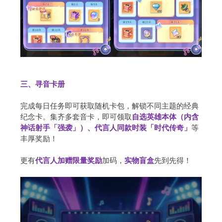
三、寻音卡册
完成每日任务即可获取随机卡包，解锁不同主题的经典
纪念卡。集齐多套音卡，即可领取
自选英雄本体（内含
神话射手「强袭」）、代言人同款时装「时代传奇」
等
丰厚奖励！
更有
代言人加赠限量奖励
加码，
实物盲盒
先到先得！