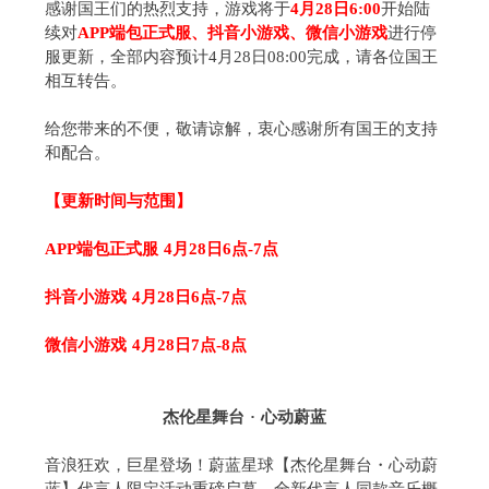
感谢国王们的热烈支持，游戏将于
4月28日6:00
开始陆
续对
APP端包正式服、抖音小游戏、微信小游戏
进行停
服更新，全部内容预计4月28日08:00完成，请各位国王
相互转告。
给您带来的不便，敬请谅解，衷心感谢所有国王的支持
和配合。
【更新时间与范围】
APP端包正式服 4月28日6点-7点
抖音小游戏 4月28日6点-7点
微信小游戏 4月28日7点-8点
杰伦星舞台 · 心动蔚蓝
音浪狂欢，巨星登场！蔚蓝星球【杰伦星舞台・心动蔚
蓝】代言人限定活动重磅启幕，全新代言人同款音乐概